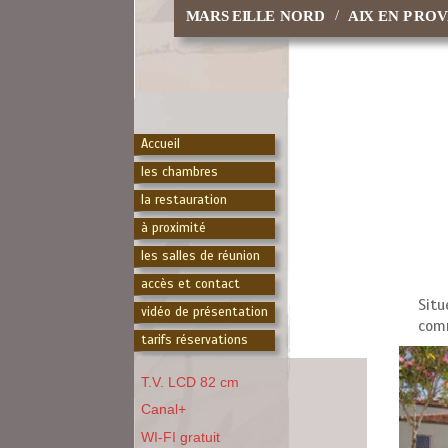
/
MARSEILLE NORD
Accueil
les chambres
la restauration
à proximité
les salles de réunion
accès et contact
Situ
vidéo de présentation
comm
tarifs réservations
T.V. LCD 82 cm
Canal+
WI-FI gratuit