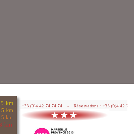
Marseille centre : 15 km
Aix en Provence  : 15 km
Aéroport Marseille : 15 km
Gare T.G.V. Aix : 8 km