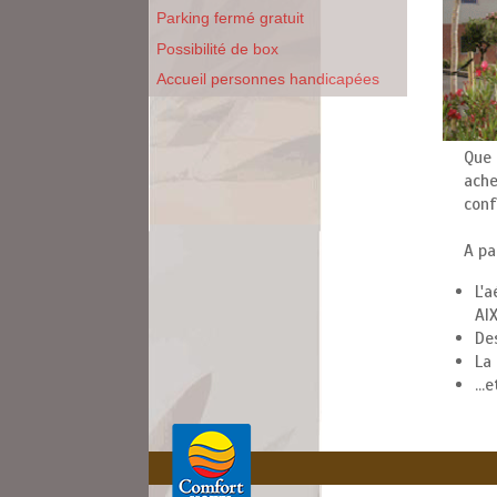
Parking fermé gratuit
Possibilité de box
Accueil personnes handicapées
Que 
ache
conf
A pa
L'a
AI
De
La 
...